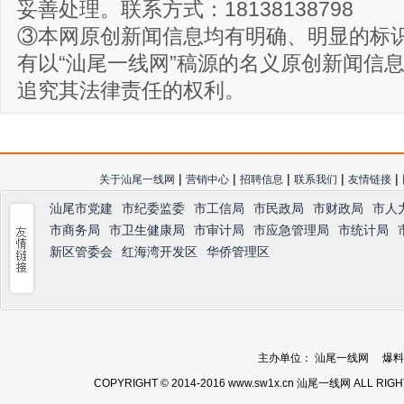
妥善处理。联系方式：18138138798
③本网原创新闻信息均有明确、明显的标
有以“汕尾一线网”稿源的名义原创新闻信
追究其法律责任的权利。
|
|
|
|
|
关于汕尾一线网
营销中心
招聘信息
联系我们
友情链接
汕尾市党建
市纪委监委
市工信局
市民政局
市财政局
市人
市商务局
市卫生健康局
市审计局
市应急管理局
市统计局
新区管委会
红海湾开发区
华侨管理区
主办单位： 汕尾一线网 爆料热线：
COPYRIGHT © 2014-2016 www.sw1x.cn 汕尾一线网 ALL RIG