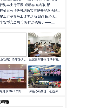
行海丰支行开展“迎新春 送春联”活...
行汕尾分行进可塘珠宝市场开展反洗钱...
尾工行举办员工徒步活动 以昂扬步伐...
牢货币安全网 守好群众钱袋子——工...
业动态】坚守保供...
汕尾体彩开展行风专项...
尾开展2023年责...
体验心动加速！公益体...
道精选