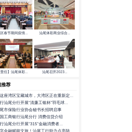
区春节期间疫情...
汕尾体彩商业综合...
责任】汕尾体彩...
汕尾召开2023...
门推荐
这座湾区宝藏城市，大湾区正在重新定...
行汕尾分行开展“清廉工银杯”羽毛球...
尾市保险行业协会秘书长招聘启事
国工商银行汕尾分行 消费信贷介绍
行汕尾分行开展“315”金融消费者...
字金融赋能文旅！汕尾工行助力点亮陆...