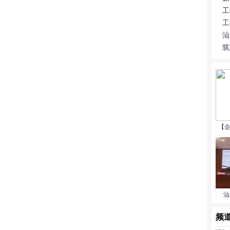
工
工
汕
筑
【企
汕
频