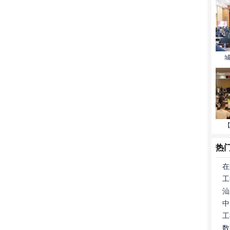
城
【
热
在
工
汕
中
工
数