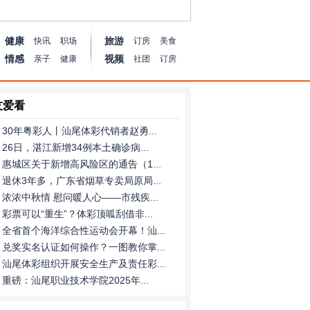
健康
旅游
快讯
职场
订房
美食
情感
视频
亲子
健康
社团
订房
友爱看
30年粤彩人丨汕尾体彩代销者赵勇...
26日，湛江新增34例本土确诊病...
惠城区关于新增高风险区的通告（1...
退休3年多，广东省烟草专卖局原局...
浓浓中秋情 慰问暖人心——市残疾...
彩票可以“重生”？体彩顶呱刮借非...
全省首个海洋综合性运动会开幕！汕...
兑奖实名认证如何操作？一图教你掌...
汕尾体彩组织开展安全生产及责任彩...
重磅：汕尾职业技术学院2025年...