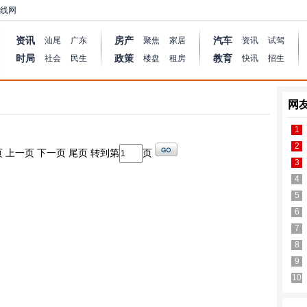
线网
资讯
房产
汽车
汕尾
广东
聚焦
家居
资讯
试驾
时局
政策
教育
社会
民生
楼盘
租房
快讯
招生
网
1
2
页
上一页
下一页
尾页
转到第
页
3
4
5
6
7
8
9
10