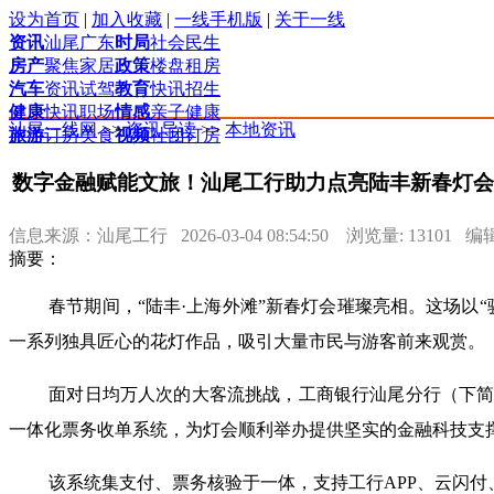
设为首页
|
加入收藏
|
一线手机版
|
关于一线
资讯
汕尾
广东
时局
社会
民生
房产
聚焦
家居
政策
楼盘
租房
汽车
资讯
试驾
教育
快讯
招生
健康
快讯
职场
情感
亲子
健康
汕尾一线网
>>
资讯导读
>>
本地资讯
旅游
订房
美食
视频
社团
订房
数字金融赋能文旅！汕尾工行助力点亮陆丰新春灯会
信息来源：汕尾工行 2026-03-04 08:54:50 浏览量: 13101
摘要：
春节期间，
“陆丰·上海外滩”新春灯会璀璨亮相。这场以
一系列独具匠心的花灯作品，吸引大量市民与游客前来观赏。
面对日均万
人次的大客流挑战，工商银行汕尾分行（下
一体化票务收单系统，为灯会顺利举办提供坚实的金融科技支
该系统集支付、票务核验于一体，支持工行
APP
、云闪付