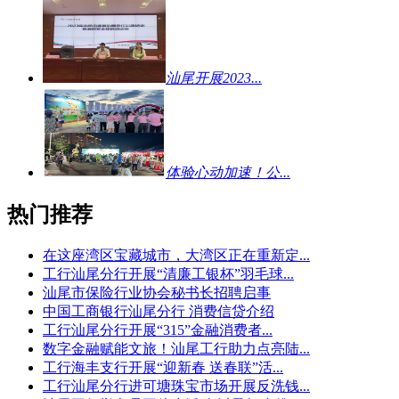
汕尾开展2023...
体验心动加速！公...
热门推荐
在这座湾区宝藏城市，大湾区正在重新定...
工行汕尾分行开展“清廉工银杯”羽毛球...
汕尾市保险行业协会秘书长招聘启事
中国工商银行汕尾分行 消费信贷介绍
工行汕尾分行开展“315”金融消费者...
数字金融赋能文旅！汕尾工行助力点亮陆...
工行海丰支行开展“迎新春 送春联”活...
工行汕尾分行进可塘珠宝市场开展反洗钱...