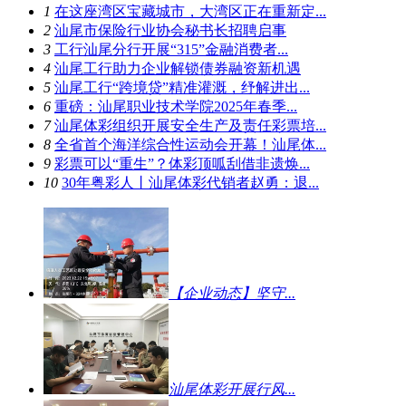
1
在这座湾区宝藏城市，大湾区正在重新定...
2
汕尾市保险行业协会秘书长招聘启事
3
工行汕尾分行开展“315”金融消费者...
4
汕尾工行助力企业解锁债券融资新机遇
5
汕尾工行“跨境贷”精准灌溉，纾解进出...
6
重磅：汕尾职业技术学院2025年春季...
7
汕尾体彩组织开展安全生产及责任彩票培...
8
全省首个海洋综合性运动会开幕！汕尾体...
9
彩票可以“重生”？体彩顶呱刮借非遗焕...
10
30年粤彩人丨汕尾体彩代销者赵勇：退...
【企业动态】坚守...
汕尾体彩开展行风...