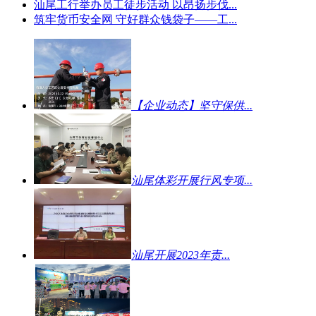
汕尾工行举办员工徒步活动 以昂扬步伐...
筑牢货币安全网 守好群众钱袋子——工...
【企业动态】坚守保供...
汕尾体彩开展行风专项...
汕尾开展2023年责...