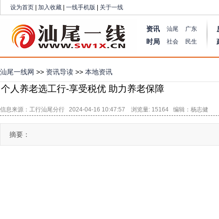
设为首页
|
加入收藏
|
一线手机版
|
关于一线
资讯
汕尾
广东
时局
社会
民生
汕尾一线网
>>
资讯导读
>>
本地资讯
个人养老选工行-享受税优 助力养老保障
信息来源：工行汕尾分行 2024-04-16 10:47:57 浏览量: 15164 编辑：杨志健
摘要：