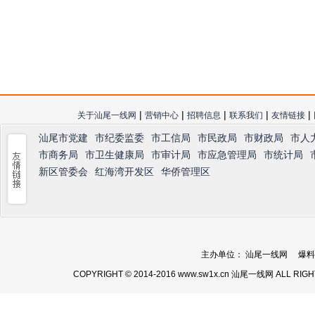
|
|
|
|
|
关于汕尾一线网
营销中心
招聘信息
联系我们
友情链接
汕尾市党建
市纪委监委
市工信局
市民政局
市财政局
市人
市商务局
市卫生健康局
市审计局
市应急管理局
市统计局
新区管委会
红海湾开发区
华侨管理区
主办单位： 汕尾一线网 爆料热线：
COPYRIGHT © 2014-2016 www.sw1x.cn 汕尾一线网 ALL RIG