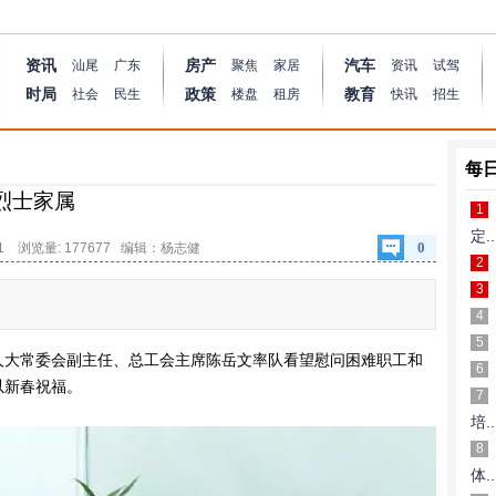
资讯
房产
汽车
汕尾
广东
聚焦
家居
资讯
试驾
时局
政策
教育
社会
民生
楼盘
租房
快讯
招生
每
烈士家属
1
定..
0
31 浏览量: 177677 编辑：杨志健
2
3
4
5
大常委会副主任、总工会主席陈岳文率队看望慰问困难职工和
6
以新春祝福。
7
培..
8
体..