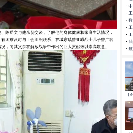
中
工
数
工
、陈岳文与他亲切交谈，了解他的身体健康和家庭生活情况，
工
，有困难及时与工会组织联系。在城东镇曾亚乖烈士儿子曾广容
汕
情况，向其父亲在解放战争中作出的巨大贡献致以崇高敬意。
筑
【企