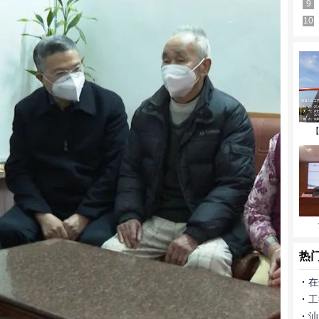
9
10
【
热
在
工
汕