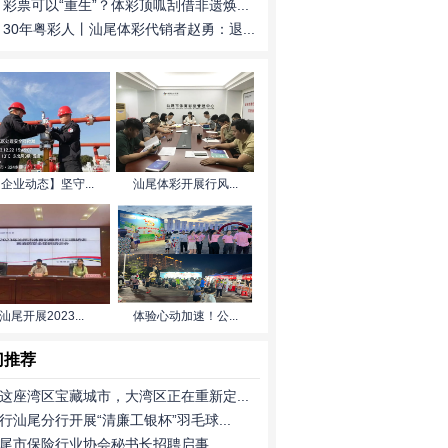
彩票可以“重生”？体彩顶呱刮借非遗焕...
30年粤彩人丨汕尾体彩代销者赵勇：退...
企业动态】坚守...
汕尾体彩开展行风...
汕尾开展2023...
体验心动加速！公...
门推荐
这座湾区宝藏城市，大湾区正在重新定...
行汕尾分行开展“清廉工银杯”羽毛球...
尾市保险行业协会秘书长招聘启事