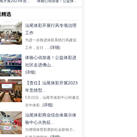
尾开展2023年责...
体验心动加速！公益体...
道精选
汕尾体彩开展行风专项治理
工作
为进一步推进体彩系统行风建设
详细
工作，近日，...[
]
体验心动加速！公益体彩进
社区走进佛山...
详细
[
]
【责任】汕尾体彩开展2023
年竞猜型...
5月22日，汕尾市体彩中心特邀北
详细
京中体彩...[
]
汕尾体彩商业综合体展示体
验中心火热征...
为增强体育彩票的社会影响力，