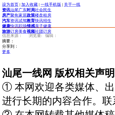
设为首页
|
加入收藏
|
一线手机版
|
关于一线
资讯
汕尾
广东
时局
社会
民生
房产
聚焦
家居
政策
楼盘
租房
汽车
资讯
试驾
教育
快讯
招生
健康
快讯
职场
情感
亲子
健康
旅游
订房
美食
视频
社团
订房
信息来源： 浏览量: 编辑：
摘要：
分享到：
更多
汕尾一线网 版权相关声
① 本网欢迎各类媒体、
进行长期的内容合作。联系方式
② 在本网转载其他媒体