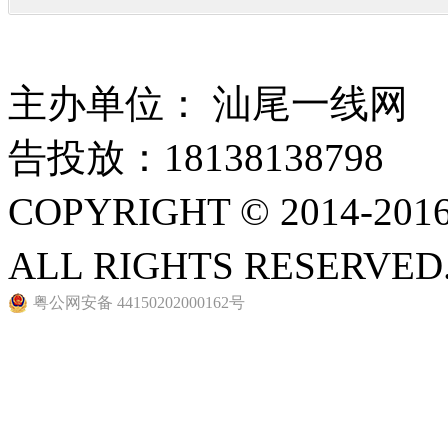
主办单位： 汕尾一线网 爆料
告投放：18138138798
COPYRIGHT © 2014-20
ALL RIGHTS RESERVED
粤公网安备 44150202000162号