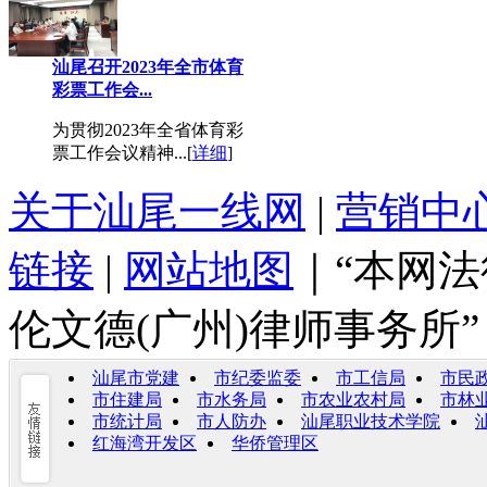
汕尾召开2023年全市体育
彩票工作会...
为贯彻2023年全省体育彩
票工作会议精神...[
详细
]
关于汕尾一线网
|
营销中
链接
|
网站地图
｜“本网法
伦文德(广州)律师事务所”
汕尾市党建
市纪委监委
市工信局
市民
市住建局
市水务局
市农业农村局
市林
市统计局
市人防办
汕尾职业技术学院
红海湾开发区
华侨管理区