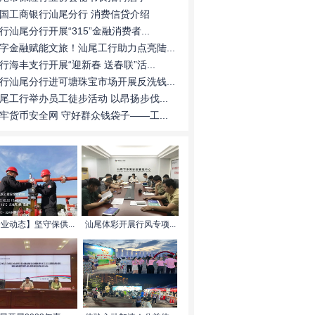
国工商银行汕尾分行 消费信贷介绍
行汕尾分行开展“315”金融消费者...
字金融赋能文旅！汕尾工行助力点亮陆...
行海丰支行开展“迎新春 送春联”活...
行汕尾分行进可塘珠宝市场开展反洗钱...
尾工行举办员工徒步活动 以昂扬步伐...
牢货币安全网 守好群众钱袋子——工...
业动态】坚守保供...
汕尾体彩开展行风专项...