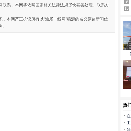
9
网联系，本网将依照国家相关法律法规尽快妥善处理。联系方
10
识，本网严正抗议所有以“汕尾一线网”稿源的名义原创新闻信
利。
【
热
在
工
汕