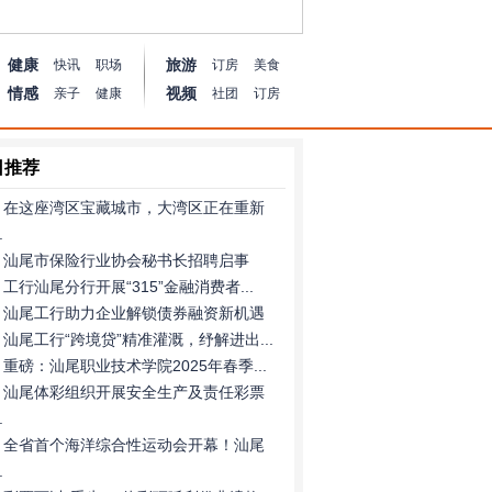
健康
旅游
快讯
职场
订房
美食
情感
视频
亲子
健康
社团
订房
日推荐
在这座湾区宝藏城市，大湾区正在重新
.
汕尾市保险行业协会秘书长招聘启事
工行汕尾分行开展“315”金融消费者...
汕尾工行助力企业解锁债券融资新机遇
汕尾工行“跨境贷”精准灌溉，纾解进出...
重磅：汕尾职业技术学院2025年春季...
汕尾体彩组织开展安全生产及责任彩票
.
全省首个海洋综合性运动会开幕！汕尾
.