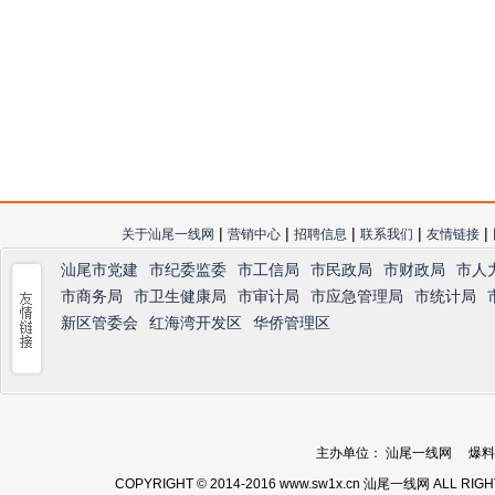
|
|
|
|
|
关于汕尾一线网
营销中心
招聘信息
联系我们
友情链接
汕尾市党建
市纪委监委
市工信局
市民政局
市财政局
市人
市商务局
市卫生健康局
市审计局
市应急管理局
市统计局
新区管委会
红海湾开发区
华侨管理区
主办单位： 汕尾一线网 爆料热线：
COPYRIGHT © 2014-2016 www.sw1x.cn 汕尾一线网 ALL RIG