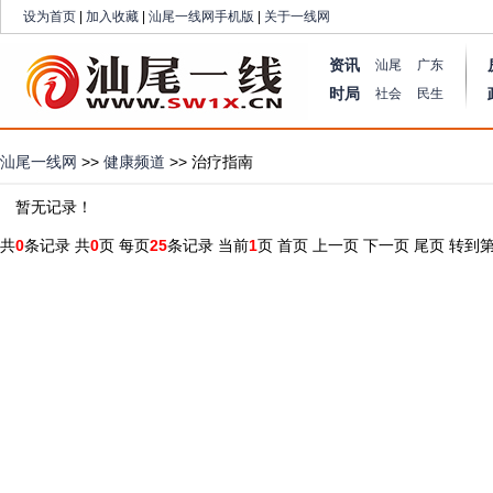
设为首页
|
加入收藏
|
汕尾一线网手机版
|
关于一线网
资讯
汕尾
广东
时局
社会
民生
汕尾一线网
>>
健康频道
>> 治疗指南
暂无记录！
共
0
条记录 共
0
页 每页
25
条记录 当前
1
页
首页
上一页
下一页
尾页
转到