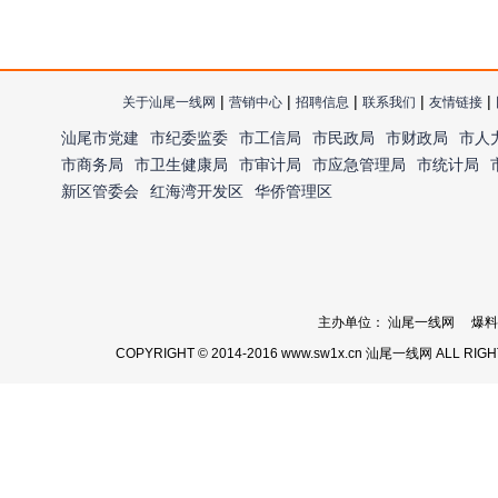
|
|
|
|
|
关于汕尾一线网
营销中心
招聘信息
联系我们
友情链接
汕尾市党建
市纪委监委
市工信局
市民政局
市财政局
市人
市商务局
市卫生健康局
市审计局
市应急管理局
市统计局
新区管委会
红海湾开发区
华侨管理区
主办单位： 汕尾一线网 爆料热线：
COPYRIGHT © 2014-2016 www.sw1x.cn 汕尾一线网 ALL RIG