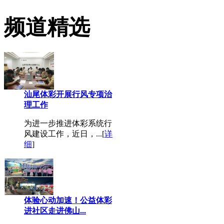
频道精选
汕尾体彩开展行风专项治
理工作
为进一步推进体彩系统行
风建设工作，近日，...[
详
细
]
体验心动加速！公益体彩
进社区走进佛山...