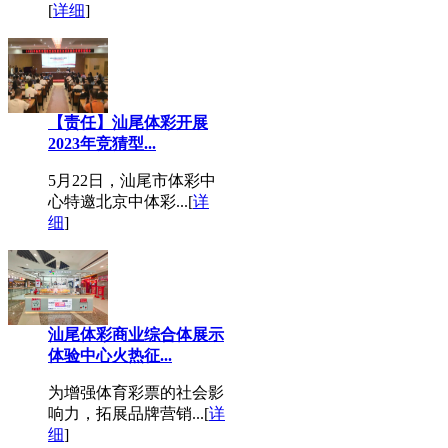
[
详细
]
【责任】汕尾体彩开展
2023年竞猜型...
5月22日，汕尾市体彩中
心特邀北京中体彩...[
详
细
]
汕尾体彩商业综合体展示
体验中心火热征...
为增强体育彩票的社会影
响力，拓展品牌营销...[
详
细
]