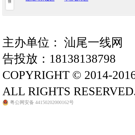
主办单位： 汕尾一线网 爆料
告投放：18138138798
COPYRIGHT © 2014-20
ALL RIGHTS RESERVED
粤公网安备 44150202000162号