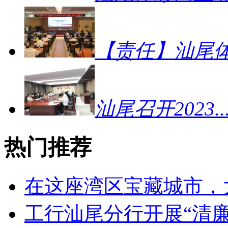
【责任】汕尾体彩
汕尾召开2023..
热门推荐
在这座湾区宝藏城市，大
工行汕尾分行开展“清廉工