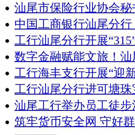
汕尾市保险行业协会秘
中国工商银行汕尾分行
工行汕尾分行开展“315”
数字金融赋能文旅！汕尾
工行海丰支行开展“迎新春
工行汕尾分行进可塘珠宝
汕尾工行举办员工徒步活
筑牢货币安全网 守好群