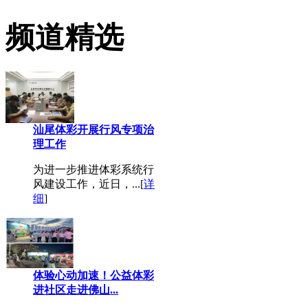
频道精选
汕尾体彩开展行风专项治
理工作
为进一步推进体彩系统行
风建设工作，近日，...[
详
细
]
体验心动加速！公益体彩
进社区走进佛山...