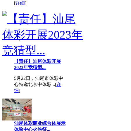
[
详细
]
【责任】汕尾体彩开展
2023年竞猜型...
5月22日，汕尾市体彩中
心特邀北京中体彩...[
详
细
]
汕尾体彩商业综合体展示
体验中心火热征...