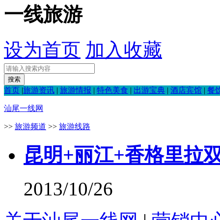
一线旅游
设为首页
加入收藏
首页
|
旅游资讯
|
旅游情报
|
特色美食
|
出游宝典
|
酒店宾馆
|
餐
汕尾一线网
>>
旅游频道
>>
旅游线路
昆明+丽江+香格里拉
2013/10/26