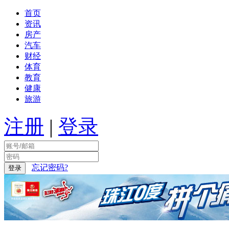
首页
资讯
房产
汽车
财经
体育
教育
健康
旅游
注册
|
登录
忘记密码?