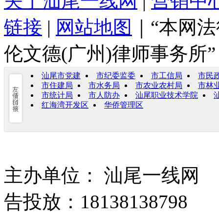
关于汕尾一线网
|
营销中
链接
|
网站地图
｜“本网法
伦文德(广州)律师事务所”
汕尾市党建
市纪委监委
市工信局
市民
市住建局
市水务局
市农业农村局
市林
市统计局
市人防办
汕尾职业技术学院
红海湾开发区
华侨管理区
主办单位： 汕尾一线网 爆料
告投放：18138138798