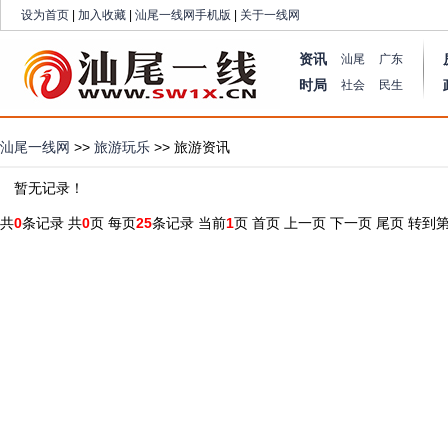
设为首页
|
加入收藏
|
汕尾一线网手机版
|
关于一线网
资讯
汕尾
广东
时局
社会
民生
汕尾一线网
>>
旅游玩乐
>> 旅游资讯
暂无记录！
共
0
条记录 共
0
页 每页
25
条记录 当前
1
页
首页
上一页
下一页
尾页
转到