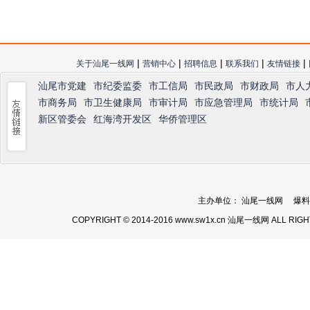
|
|
|
|
|
关于汕尾一线网
营销中心
招聘信息
联系我们
友情链接
汕尾市党建
市纪委监委
市工信局
市民政局
市财政局
市人
市商务局
市卫生健康局
市审计局
市应急管理局
市统计局
新区管委会
红海湾开发区
华侨管理区
主办单位： 汕尾一线网 爆料热线：
COPYRIGHT © 2014-2016 www.sw1x.cn 汕尾一线网 ALL RIG