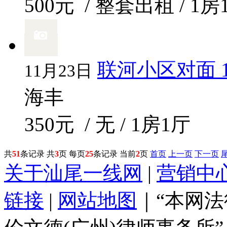
500元
/ 整套出租 / 1房
联河小区对面 1
11月23日
海丰
350元
/ 无 / 1房1厅
共
51
条记录 共
3
页 每页
25
条记录 当前
2
页
首页
上一页
下一页
关于汕尾一线网
|
营销中
链接
|
网站地图
｜“本网法