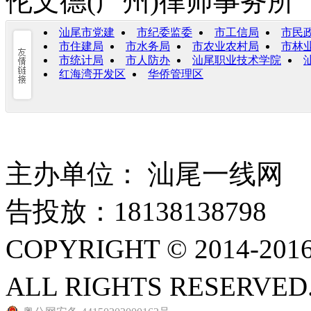
伦文德(广州)律师事务所”
汕尾市党建
市纪委监委
市工信局
市民
市住建局
市水务局
市农业农村局
市林
市统计局
市人防办
汕尾职业技术学院
红海湾开发区
华侨管理区
主办单位： 汕尾一线网 爆料
告投放：18138138798
COPYRIGHT © 2014-20
ALL RIGHTS RESERVED