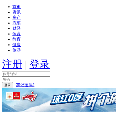
首页
资讯
房产
汽车
财经
体育
教育
健康
旅游
注册
|
登录
忘记密码?