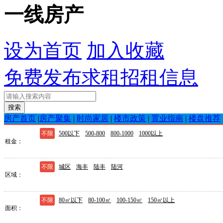
一线房产
设为首页
加入收藏
免费发布求租招租信息
房产首页
|
房产聚集
|
时尚家居
|
楼市政策
|
置业指南
|
楼盘推荐
不限
500以下
500-800
800-1000
1000以上
租金
不限
城区
海丰
陆丰
陆河
区域
不限
80㎡以下
80-100㎡
100-150㎡
150㎡以上
面积