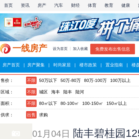
首页
资讯
房产
汽车
财经
体育
教育
健康
一线房产
设为首页
加入收藏
免费发布出售信息
房产首页
|
房产聚集
|
时尚家居
|
楼市政策
|
置业指南
|
楼
售价
不限
50万以下
50万-80万
80万-100万
100万以上
区域
不限
城区
海丰
陆丰
陆河
面积
不限
80㎡以下
80-100㎡
100-150㎡
150㎡以上
供求
出售
求购
陆丰碧桂园12
01月04日