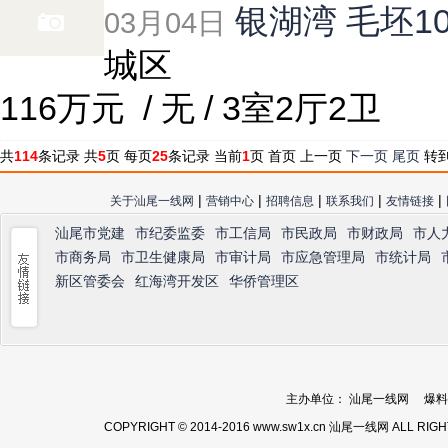
银湖湾 毛坯1
03月04日
城区
116万元
/ 无 / 3室2厅2卫
共
114
条记录 共
5
页 每页
25
条记录 当前
1
页
首页
上一页
下一页
尾页
转
|
|
|
|
|
关于汕尾一线网
营销中心
招聘信息
联系我们
友情链接
汕尾市党建
市纪委监委
市工信局
市民政局
市财政局
市人
市商务局
市卫生健康局
市审计局
市应急管理局
市统计局
新区管委会
红海湾开发区
华侨管理区
主办单位： 汕尾一线网 爆料热线：
COPYRIGHT © 2014-2016 www.sw1x.cn 汕尾一线网 ALL RIG