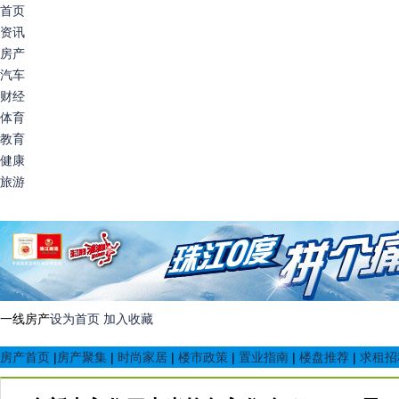
首页
资讯
房产
汽车
财经
体育
教育
健康
旅游
一线房产
设为首页
加入收藏
房产首页
|
房产聚集
|
时尚家居
|
楼市政策
|
置业指南
|
楼盘推荐
|
求租招