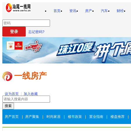
首页
资讯
房产
汽车
财经
忘记密码?
一线房产
设为首页
加入收藏
房产首页
|
房产聚集
|
时尚家居
|
楼市政策
|
置业指南
|
楼盘推荐
|