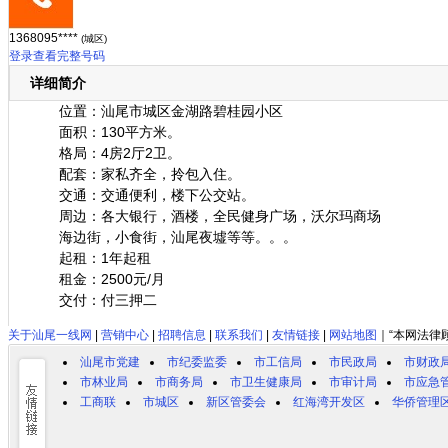
1368095****
(城区)
登录查看完整号码
详细简介
位置：汕尾市城区金湖路碧桂园小区
面积：130平方米。
格局：4房2厅2卫。
配套：家私齐全，拎包入住。
交通：交通便利，楼下公交站。
周边：各大银行，酒楼，全民健身广场，沃尔玛商场
海边街，小食街，汕尾夜墟等等。。。
起租：1年起租
租金：2500元/月
交付：付三押二
关于汕尾一线网
|
营销中心
|
招聘信息
|
联系我们
|
友情链接
|
网站地图
｜“本网法律
汕尾市党建
市纪委监委
市工信局
市民政局
市财政
市林业局
市商务局
市卫生健康局
市审计局
市应急
工商联
市城区
新区管委会
红海湾开发区
华侨管理