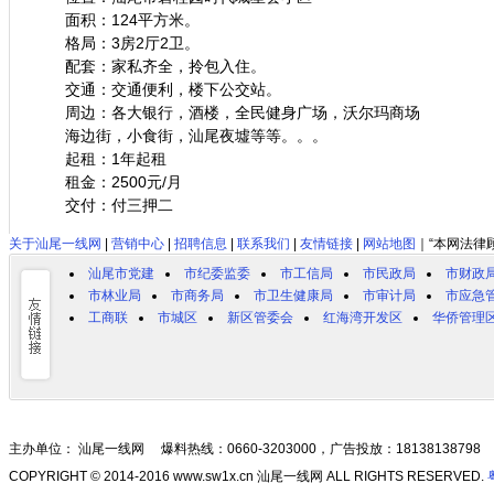
面积：124平方米。
格局：3房2厅2卫。
配套：家私齐全，拎包入住。
交通：交通便利，楼下公交站。
周边：各大银行，酒楼，全民健身广场，沃尔玛商场
海边街，小食街，汕尾夜墟等等。。。
起租：1年起租
租金：2500元/月
交付：付三押二
关于汕尾一线网
|
营销中心
|
招聘信息
|
联系我们
|
友情链接
|
网站地图
｜“本网法律
汕尾市党建
市纪委监委
市工信局
市民政局
市财政
市林业局
市商务局
市卫生健康局
市审计局
市应急
工商联
市城区
新区管委会
红海湾开发区
华侨管理
主办单位： 汕尾一线网 爆料热线：0660-3203000，广告投放：18138138798
COPYRIGHT © 2014-2016 www.sw1x.cn 汕尾一线网 ALL RIGHTS RESERVED.