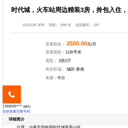
时代城，火车站周边精装3房，拎包入住
发布
浏览：
次
信息编号：
2021/12/8
1690
320
2500.00
房屋租金：
元/月
房屋面积：
118/平米
房型：
3房1厅
所在区域：
城区-香洲
来源：
中介
1368095****
(城区)
登录查看完整号码
详细简介
位置：汕尾市碧桂园时代城星荟小区