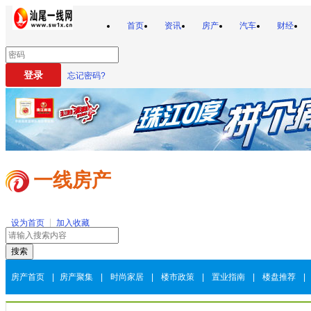
首页
资讯
房产
汽车
财经
忘记密码?
一线房产
设为首页
加入收藏
房产首页
|
房产聚集
|
时尚家居
|
楼市政策
|
置业指南
|
楼盘推荐
|