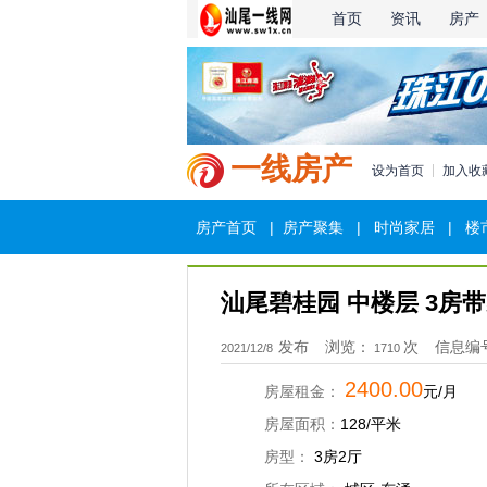
首页
资讯
房产
一线房产
设为首页
加入收
房产首页
|
房产聚集
|
时尚家居
|
楼
汕尾碧桂园 中楼层 3房带
发布
浏览：
次
信息编
2021/12/8
1710
2400.00
房屋租金：
元/月
房屋面积：
128/平米
房型：
3房2厅