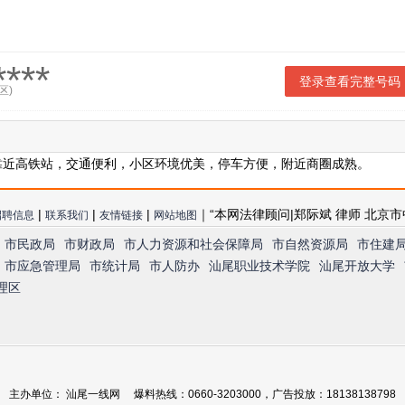
***
登录查看完整号码
区)
业靠近高铁站，交通便利，小区环境优美，停车方便，附近商圈成熟。
|
|
|
｜“本网法律顾问|郑际斌 律师 北京市
招聘信息
联系我们
友情链接
网站地图
市民政局
市财政局
市人力资源和社会保障局
市自然资源局
市住建
市应急管理局
市统计局
市人防办
汕尾职业技术学院
汕尾开放大学
理区
主办单位： 汕尾一线网 爆料热线：0660-3203000，广告投放：18138138798