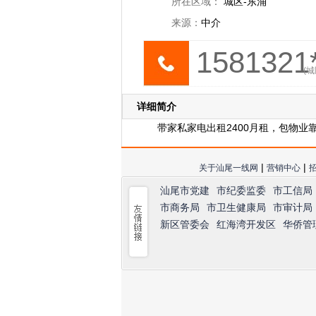
所在区域：
城区-东涌
来源：
中介
1581321*
(城
详细简介
带家私家电出租2400月租，包物
|
|
关于汕尾一线网
营销中心
汕尾市党建
市纪委监委
市工信局
市商务局
市卫生健康局
市审计局
新区管委会
红海湾开发区
华侨管