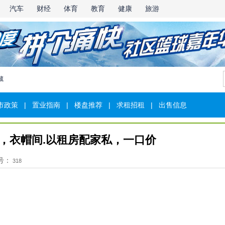
汽车
财经
体育
教育
健康
旅游
藏
市政策
|
置业指南
|
楼盘推荐
|
求租招租
|
出售信息
，衣帽间.以租房配家私，一口价
号：
318