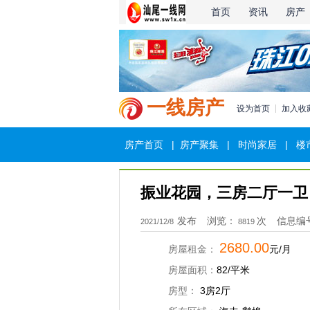
首页
资讯
房产
一线房产
设为首页
加入收
房产首页
|
房产聚集
|
时尚家居
|
楼
振业花园，三房二厅一卫
发布
浏览：
次
信息编
2021/12/8
8819
2680.00
房屋租金：
元/月
房屋面积：
82/平米
房型：
3房2厅