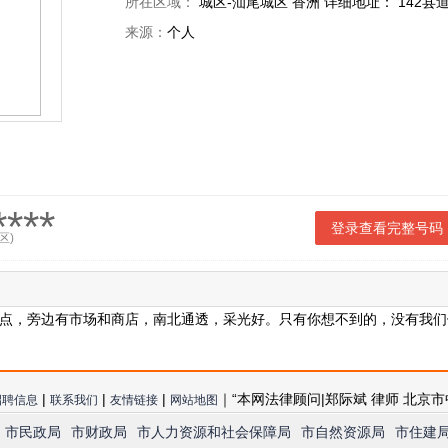
所在区域：
城区-汕尾城区 香洲 详细地址： 142县
来源：
个人
***
登录查看完整号码
区)
点，旁边有市场和商店，南北通透，采光好。只有你想不到的，没有我们
|
|
|
｜“本网法律顾问|郑际斌 律师 北京市
招聘信息
联系我们
友情链接
网站地图
市民政局
市财政局
市人力资源和社会保障局
市自然资源局
市住建