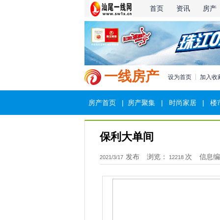
首页
资讯
房产
一线房产
设为首页
加入收
房产首页
|
房产聚集
|
时尚家居
|
楼
保利大单间
发布
浏览：
次
信息编
2021/3/17
12218