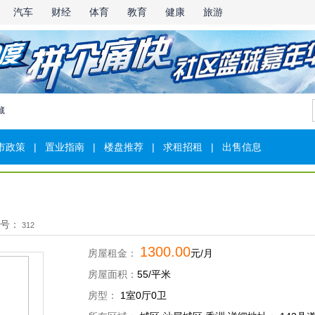
汽车
财经
体育
教育
健康
旅游
藏
市政策
|
置业指南
|
楼盘推荐
|
求租招租
|
出售信息
号：
312
1300.00
房屋租金：
元/月
房屋面积：
55/平米
房型：
1室0厅0卫