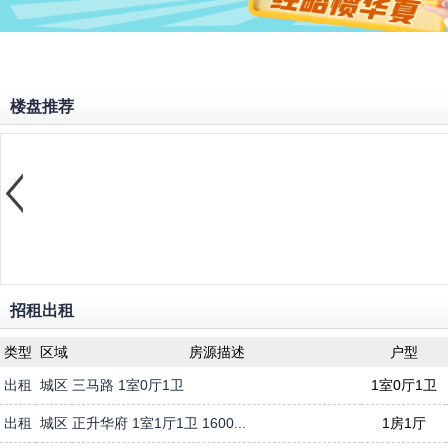
楼盘推荐
招租出租
类型
区域
房源描述
户型
出租
城区
三马路 1室0厅1卫
1室0厅1卫
出租
城区
正升华府 1室1厅1卫 1600...
1房1厅