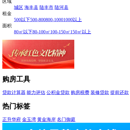
区域
城区
海丰县
陆丰市
陆河县
租金
500以下
500-800
800-1000
1000以上
面积
80㎡以下
80-100㎡
100-150㎡
150㎡以上
购房工具
贷款计算器
能力评估
公积金贷款
购房税费
装修贷款
提前还款
热门标签
正升华府
金玉湾
黄金海岸
名门御庭