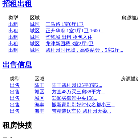
招租出租
类型
区域
房源描
出租
城区
三马路 1室0厅1卫
出租
城区
正升华府 1室1厅1卫 1600...
出租
城区
华耀城 出租 拎包入住
出租
城区
龙津新园楼 3室2厅2卫
出租
城区
碧桂园时代城，高铁站旁，5房2厅...
出售信息
类型
区域
房源描
出售
陆丰
陆丰碧桂园125平3室2...
出售
城区
方直48万买三房88平方...
出售
城区
5388买御景中央158...
出售
海丰
搬新家刚刚好时代名都小三...
出售
海丰
带精装送车位 碧桂园天銮...
租房快搜