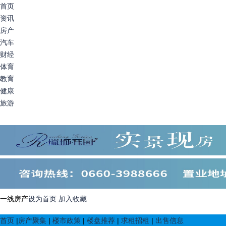
首页
资讯
房产
汽车
财经
体育
教育
健康
旅游
一线房产
设为首页
加入收藏
首页
|
房产聚集
|
楼市政策
|
楼盘推荐
|
求租招租
|
出售信息