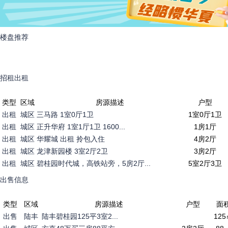
楼盘推荐
招租出租
类型
区域
房源描述
户型
出租
城区
三马路 1室0厅1卫
1室0厅1卫
出租
城区
正升华府 1室1厅1卫 1600...
1房1厅
出租
城区
华耀城 出租 拎包入住
4房2厅
出租
城区
龙津新园楼 3室2厅2卫
3房2厅
出租
城区
碧桂园时代城，高铁站旁，5房2厅...
5室2厅3卫
出售信息
类型
区域
房源描述
户型
面
出售
陆丰
陆丰碧桂园125平3室2...
12