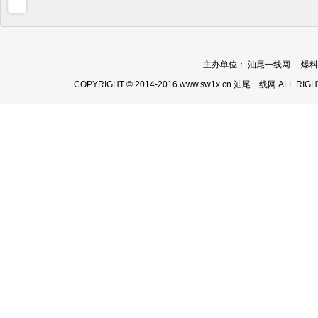
主办单位： 汕尾一线网 爆料热线：
COPYRIGHT © 2014-2016 www.sw1x.cn 汕尾一线网 ALL RIG